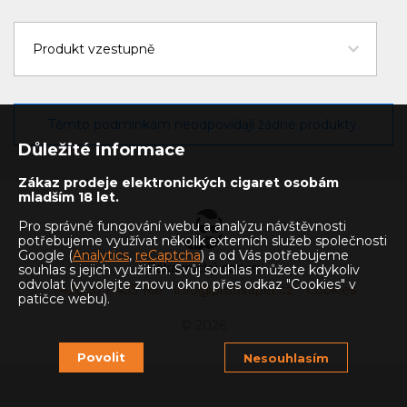
Těmto podmínkám neodpovídají žádné produkty.
Důležité informace
Zákaz prodeje elektronických cigaret osobám
mladším 18 let.
Pro správné fungování webu a analýzu návštěvnosti
potřebujeme využívat několik externích služeb společnosti
Google (
Analytics
,
reCaptcha
) a od Vás potřebujeme
Zákaznický servis:
souhlas s jejich využitím. Svůj souhlas můžete kdykoliv
odvolat (vyvolejte znovu okno přes odkaz "Cookies" v
+420 377 433 166
info@profivaper.cz
Cookies
patičce webu).
© 2026
Povolit
Nesouhlasím