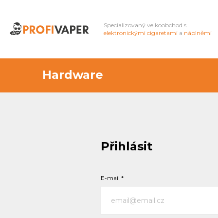
Specializovaný velkoobchod s
elektronickými cigaretami
a
náplněmi
Hardware
Přihlásit
E-mail