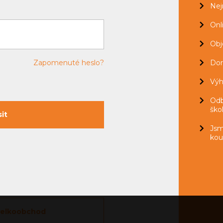
Nej
Onl
Obj
Zapomenuté heslo?
Dor
Výh
Odb
ško
Jsm
kou
 velkoobchod