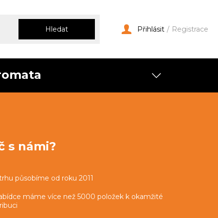
Hledat
Přihlásit
/
Registrace
romata
č s námi?
trhu působíme od roku 2011
abídce máme více než 5000 položek k okamžité
ribuci