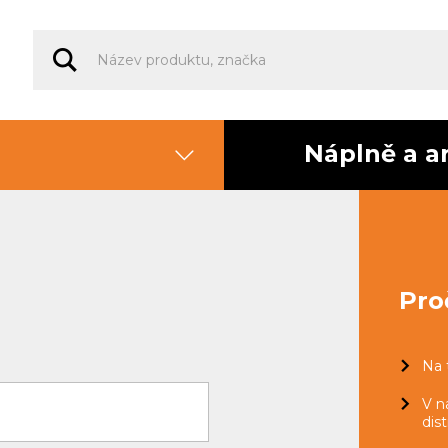
Náplně a a
Pro
Na 
V n
dist