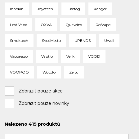
Innokin
Joyetech
Justfog
Kanger
Lost Vape
OXVA
Quawins
Rofvape
Smoktech
SvoëMesto
UPENDS
Uwell
Vaporesso
Vaptio
Veiik
VGOD
VOOPOO
Wotofo
Zeltu
Zobrazit pouze akce
Zobrazit pouze novinky
Nalezeno
415
produktů