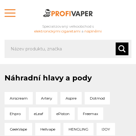
Specializovaný velkoobchod s
elektronickými cigaretami
a
náplněmi
Náhradní hlavy a pody
Airscream
Artery
Aspire
Dotmod
Ehpro
eLeaf
ePiston
Freemax
GeekVape
Hellvape
HENGLING
IJOY