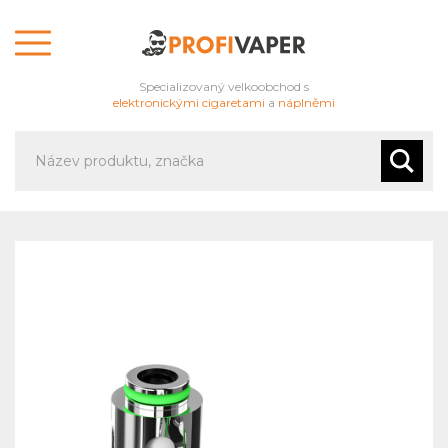
Specializovaný velkoobchod s
elektronickými cigaretami
a
náplněmi