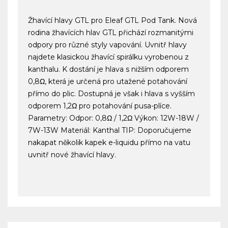
Žhavící hlavy GTL pro Eleaf GTL Pod Tank. Nová
rodina žhavících hlav GTL přichází rozmanitými
odpory pro různé styly vapování. Uvnitř hlavy
najdete klasickou žhavící spirálku vyrobenou z
kanthalu. K dostání je hlava s nižším odporem
0,8Ω, která je určená pro utažené potahování
přímo do plic. Dostupná je však i hlava s vyšším
odporem 1,2Ω pro potahování pusa-plíce.
Parametry: Odpor: 0,8Ω / 1,2Ω Výkon: 12W-18W /
7W-13W Materiál: Kanthal TIP: Doporučujeme
nakapat několik kapek e-liquidu přímo na vatu
uvnitř nové žhavící hlavy.