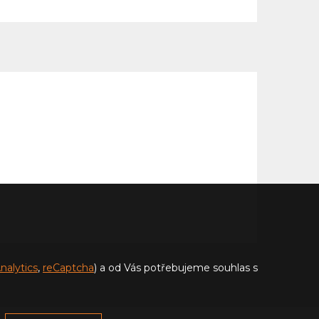
nalytics
,
reCaptcha
) a od Vás potřebujeme souhlas s