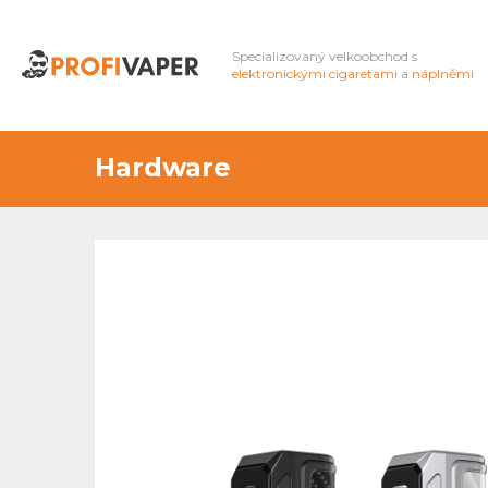
Specializovaný velkoobchod s
elektronickými cigaretami
a
náplněmi
Hardware