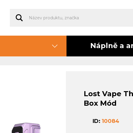
Náplně a a
Lost Vape Th
Box Mód
ID:
10084