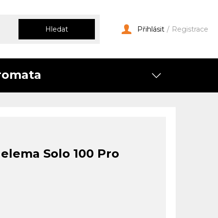
Hledat
Přihlásit
/
Registrace
romata
elema Solo 100 Pro