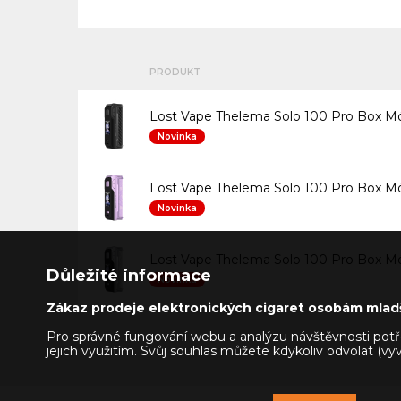
PRODUKT
Lost Vape Thelema Solo 100 Pro Box M
Novinka
Lost Vape Thelema Solo 100 Pro Box M
Novinka
Lost Vape Thelema Solo 100 Pro Box M
Důležité informace
Novinka
Zákaz prodeje elektronických cigaret osobám mladš
Pro správné fungování webu a analýzu návštěvnosti potře
jejich využitím. Svůj souhlas můžete kdykoliv odvolat (v