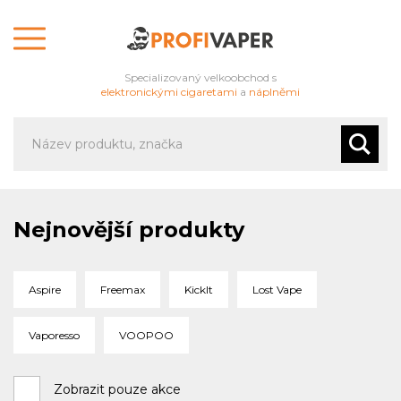
Specializovaný velkoobchod s
elektronickými cigaretami
a
náplněmi
Nejnovější produkty
Aspire
Freemax
KickIt
Lost Vape
Vaporesso
VOOPOO
Zobrazit pouze akce