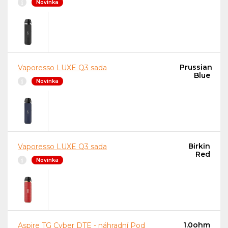
Novinka
Prussian
Vaporesso LUXE Q3 sada
Blue
Novinka
Birkin
Vaporesso LUXE Q3 sada
Red
Novinka
1.0ohm
Aspire TG Cyber DTE - náhradní Pod