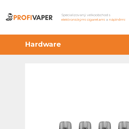
Specializovaný velkoobchod s
elektronickými cigaretami
a
náplněmi
Hardware