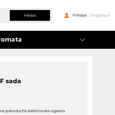
Hledat
Přihlásit
/
Registrace
romata
F sada
rně jednoduchá elektronická cigareta