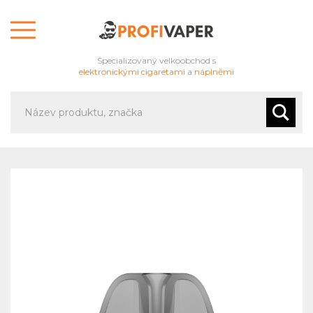
Specializovaný velkoobchod s
elektronickými cigaretami
a
náplněmi