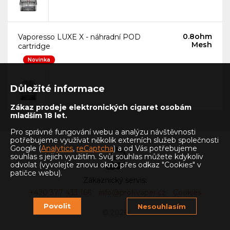
0.8ohm
Vaporesso LUXE X - náhradní POD
Mesh
cartridge
Novinka
Důležité informace
Zákaz prodeje elektronických cigaret osobám
mladším 18 let.
Pro správné fungování webu a analýzu návštěvnosti
potřebujeme využívat několik externích služeb společnosti
Google (
Analytics
,
reCaptcha
) a od Vás potřebujeme
souhlas s jejich využitím. Svůj souhlas můžete kdykoliv
odvolat (vyvolejte znovu okno přes odkaz "Cookies" v
patičce webu).
Zákaznický servis:
+420 377 433 166
info@profivaper.cz
Cookies
Povolit
Nesouhlasím
© 2026