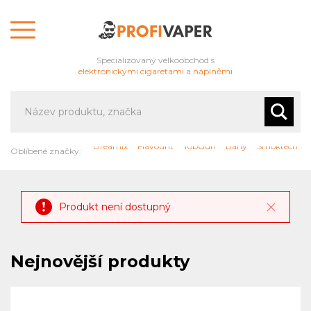
Specializovaný velkoobchod s
elektronickými cigaretami
a
náplněmi
Dreamix
Flavourit
TobGun
Barly
Smoktech
Oblíbené značky:
Produkt není dostupný
Nejnovější produkty