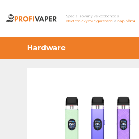
Specializovaný velkoobchod s
elektronickými cigaretami
a
náplněmi
Hardware