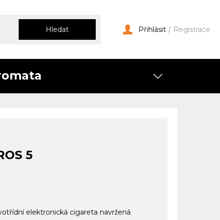
Hledat
Přihlásit
/
Registrace
romata
ROS 5
otřídní elektronická cigareta navržená