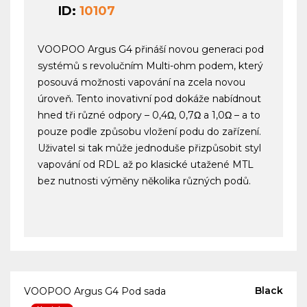
ID:
10107
VOOPOO Argus G4 přináší novou generaci pod
systémů s revolučním Multi-ohm podem, který
posouvá možnosti vapování na zcela novou
úroveň. Tento inovativní pod dokáže nabídnout
hned tři různé odpory – 0,4Ω, 0,7Ω a 1,0Ω – a to
pouze podle způsobu vložení podu do zařízení.
Uživatel si tak může jednoduše přizpůsobit styl
vapování od RDL až po klasické utažené MTL
bez nutnosti výměny několika různých podů.
Black
VOOPOO Argus G4 Pod sada