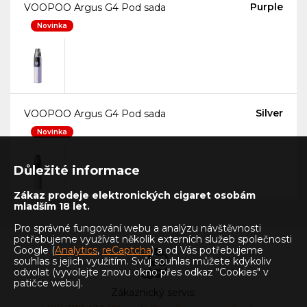
Purple
VOOPOO Argus G4 Pod sada
Novinka
Silver
VOOPOO Argus G4 Pod sada
Novinka
Důležité informace
Zákaz prodeje elektronických cigaret osobám
mladším 18 let.
Pro správné fungování webu a analýzu návštěvnosti
potřebujeme využívat několik externích služeb společnosti
Google (
Analytics
,
reCaptcha
) a od Vás potřebujeme
souhlas s jejich využitím. Svůj souhlas můžete kdykoliv
odvolat (vyvolejte znovu okno přes odkaz "Cookies" v
patičce webu).
Zákaznický servis: