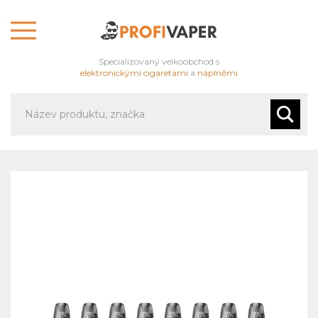
Specializovaný velkoobchod s
elektronickými cigaretami
a
náplněmi