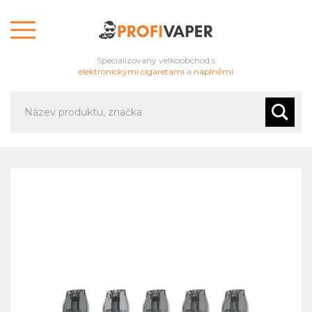
Specializovaný velkoobchod s
elektronickými cigaretami
a
náplněmi