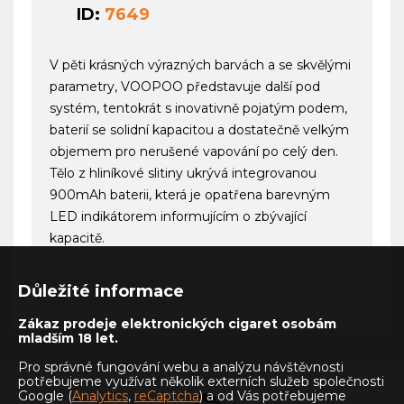
ID:
7649
V pěti krásných výrazných barvách a se skvělými
parametry, VOOPOO představuje další pod
systém, tentokrát s inovativně pojatým podem,
baterií se solidní kapacitou a dostatečně velkým
objemem pro nerušené vapování po celý den.
Tělo z hliníkové slitiny ukrývá integrovanou
900mAh baterii, která je opatřena barevným
LED indikátorem informujícím o zbývající
kapacitě.
Důležité informace
Zákaz prodeje elektronických cigaret osobám
mladším 18 let.
Pro správné fungování webu a analýzu návštěvnosti
potřebujeme využívat několik externích služeb společnosti
Google (
Analytics
,
reCaptcha
) a od Vás potřebujeme